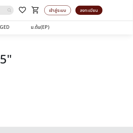
favorite_border
shopping_cart
รถเข็น
เข้าสู่ระบบ
ลงทะเบียน
GED
ม.ต้น(EP)
85"