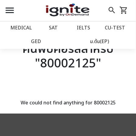
close
close
Skip
menu
search
shopping_cart
รถเข็น
to
Content
หน้าแรก
account_balance
MEDICAL
SAT
IELTS
CU‑TEST
เว็บไซต์อิกไนท์
power_settings_new
GED
ม.ต้น(EP)
ค้นพบคอร์สสำหรับ
"80002125"
โปรโมชั่น
local_offer
วางแผนการเรียน
import_contacts
เข้าสู่ระบบ
account_circle
We could not find anything for 80002125
ลงทะเบียน
assignment