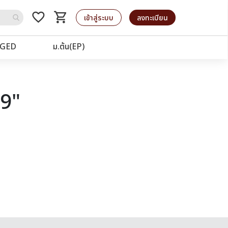
favorite_border
shopping_cart
รถเข็น
เข้าสู่ระบบ
ลงทะเบียน
GED
ม.ต้น(EP)
19"