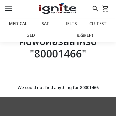
close
close
Skip
menu
search
shopping_cart
รถเข็น
to
Content
หน้าแรก
account_balance
MEDICAL
SAT
IELTS
CU‑TEST
เว็บไซต์อิกไนท์
power_settings_new
GED
ม.ต้น(EP)
ค้นพบคอร์สสำหรับ
"80001466"
โปรโมชั่น
local_offer
วางแผนการเรียน
import_contacts
เข้าสู่ระบบ
account_circle
We could not find anything for 80001466
ลงทะเบียน
assignment