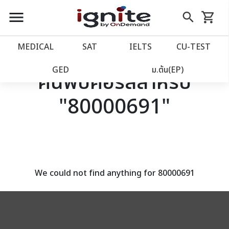
close
close
Skip
menu
search
shopping_cart
รถเข็น
to
Content
หน้าแรก
account_balance
MEDICAL
SAT
IELTS
CU‑TEST
เว็บไซต์อิกไนท์
power_settings_new
GED
ม.ต้น(EP)
ค้นพบคอร์สสำหรับ
"80000691"
โปรโมชั่น
local_offer
วางแผนการเรียน
import_contacts
เข้าสู่ระบบ
account_circle
We could not find anything for 80000691
ลงทะเบียน
assignment