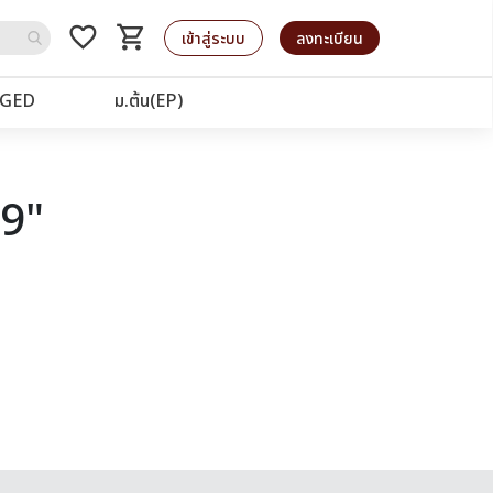
favorite_border
shopping_cart
รถเข็น
เข้าสู่ระบบ
ลงทะเบียน
GED
ม.ต้น(EP)
19"