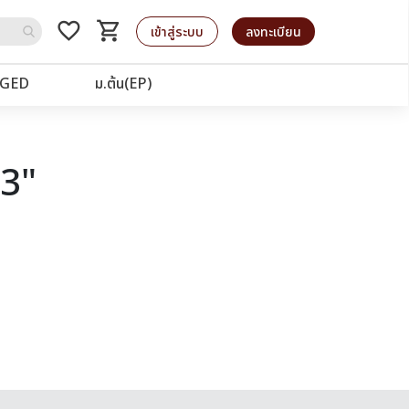
favorite_border
shopping_cart
รถเข็น
เข้าสู่ระบบ
ลงทะเบียน
GED
ม.ต้น(EP)
63"