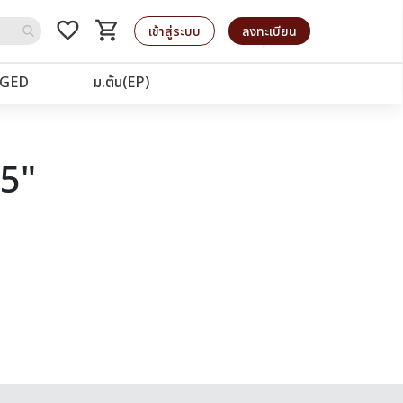
favorite_border
shopping_cart
รถเข็น
เข้าสู่ระบบ
ลงทะเบียน
GED
ม.ต้น(EP)
25"