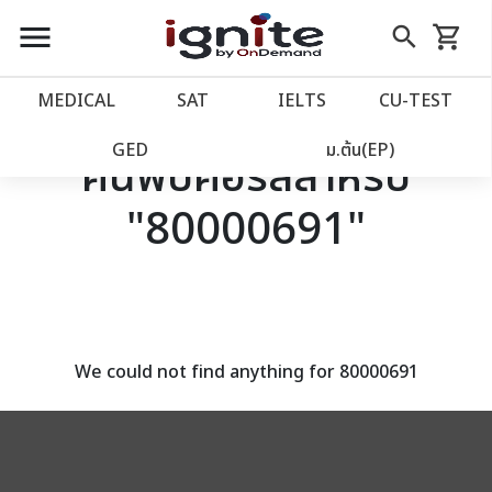
close
close
Skip
menu
search
shopping_cart
รถเข็น
to
Content
หน้าแรก
account_balance
MEDICAL
SAT
IELTS
CU‑TEST
เว็บไซต์อิกไนท์
power_settings_new
GED
ม.ต้น(EP)
ค้นพบคอร์สสำหรับ
"80000691"
โปรโมชั่น
local_offer
วางแผนการเรียน
import_contacts
เข้าสู่ระบบ
account_circle
We could not find anything for 80000691
ลงทะเบียน
assignment