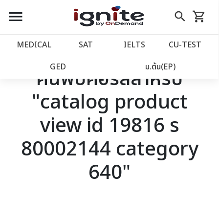
close
close
Skip
menu
search
shopping_cart
รถเข็น
to
Content
หน้าแรก
account_balance
MEDICAL
SAT
IELTS
CU‑TEST
เว็บไซต์อิกไนท์
power_settings_new
GED
ม.ต้น(EP)
ค้นพบคอร์สสำหรับ
"catalog product
โปรโมชั่น
local_offer
view id 19816 s
วางแผนการเรียน
import_contacts
80002144 category
เข้าสู่ระบบ
account_circle
640"
ลงทะเบียน
assignment