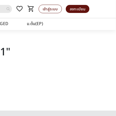
favorite_border
shopping_cart
รถเข็น
เข้าสู่ระบบ
ลงทะเบียน
GED
ม.ต้น(EP)
91"