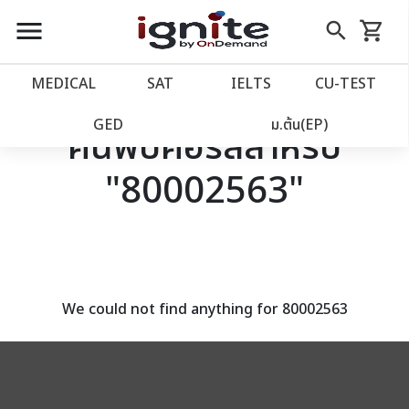
close
close
Skip
menu
search
shopping_cart
รถเข็น
to
Content
หน้าแรก
account_balance
MEDICAL
SAT
IELTS
CU‑TEST
เว็บไซต์อิกไนท์
power_settings_new
GED
ม.ต้น(EP)
ค้นพบคอร์สสำหรับ
"80002563"
โปรโมชั่น
local_offer
วางแผนการเรียน
import_contacts
เข้าสู่ระบบ
account_circle
We could not find anything for 80002563
ลงทะเบียน
assignment