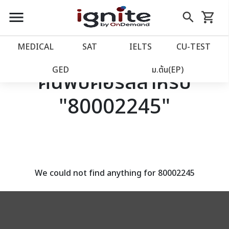
close
close
Skip
menu
search
shopping_cart
รถเข็น
to
Content
หน้าแรก
account_balance
MEDICAL
SAT
IELTS
CU‑TEST
เว็บไซต์อิกไนท์
power_settings_new
GED
ม.ต้น(EP)
ค้นพบคอร์สสำหรับ
"80002245"
โปรโมชั่น
local_offer
วางแผนการเรียน
import_contacts
เข้าสู่ระบบ
account_circle
We could not find anything for 80002245
ลงทะเบียน
assignment