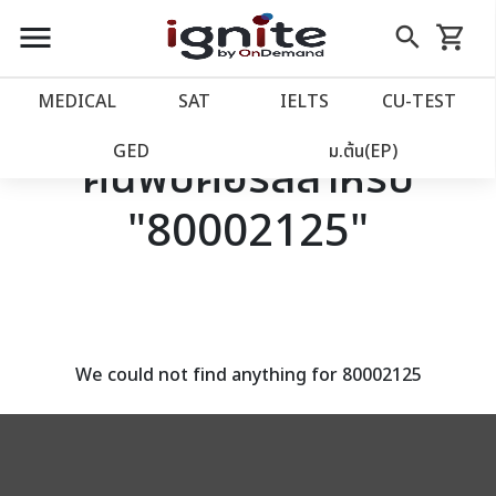
close
close
Skip
menu
search
shopping_cart
รถเข็น
to
Content
หน้าแรก
account_balance
MEDICAL
SAT
IELTS
CU‑TEST
เว็บไซต์อิกไนท์
power_settings_new
GED
ม.ต้น(EP)
ค้นพบคอร์สสำหรับ
"80002125"
โปรโมชั่น
local_offer
วางแผนการเรียน
import_contacts
เข้าสู่ระบบ
account_circle
We could not find anything for 80002125
ลงทะเบียน
assignment