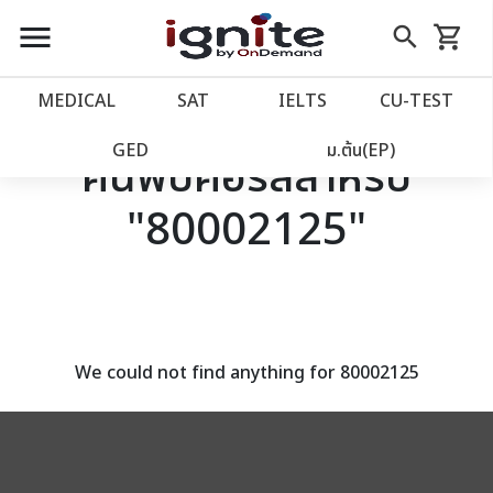
close
close
Skip
menu
search
shopping_cart
รถเข็น
to
Content
หน้าแรก
account_balance
MEDICAL
SAT
IELTS
CU‑TEST
เว็บไซต์อิกไนท์
power_settings_new
GED
ม.ต้น(EP)
ค้นพบคอร์สสำหรับ
"80002125"
โปรโมชั่น
local_offer
วางแผนการเรียน
import_contacts
เข้าสู่ระบบ
account_circle
We could not find anything for 80002125
ลงทะเบียน
assignment