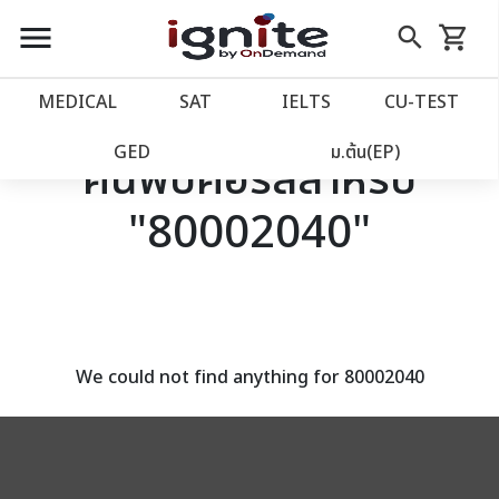
close
close
Skip
menu
search
shopping_cart
รถเข็น
to
Content
หน้าแรก
account_balance
MEDICAL
SAT
IELTS
CU‑TEST
เว็บไซต์อิกไนท์
power_settings_new
GED
ม.ต้น(EP)
ค้นพบคอร์สสำหรับ
"80002040"
โปรโมชั่น
local_offer
วางแผนการเรียน
import_contacts
เข้าสู่ระบบ
account_circle
We could not find anything for 80002040
ลงทะเบียน
assignment