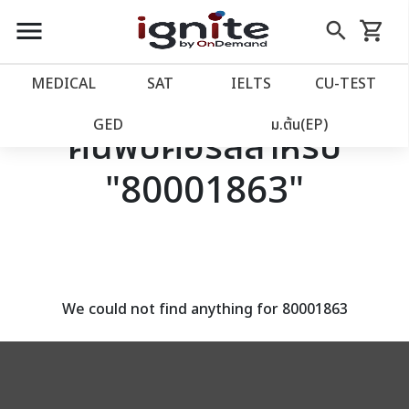
close
close
Skip
menu
search
shopping_cart
รถเข็น
to
Content
หน้าแรก
account_balance
MEDICAL
SAT
IELTS
CU‑TEST
เว็บไซต์อิกไนท์
power_settings_new
GED
ม.ต้น(EP)
ค้นพบคอร์สสำหรับ
"80001863"
โปรโมชั่น
local_offer
วางแผนการเรียน
import_contacts
เข้าสู่ระบบ
account_circle
We could not find anything for 80001863
ลงทะเบียน
assignment