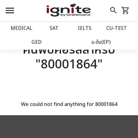
close
close
Skip
menu
search
shopping_cart
รถเข็น
to
Content
หน้าแรก
account_balance
MEDICAL
SAT
IELTS
CU‑TEST
เว็บไซต์อิกไนท์
power_settings_new
GED
ม.ต้น(EP)
ค้นพบคอร์สสำหรับ
"80001864"
โปรโมชั่น
local_offer
วางแผนการเรียน
import_contacts
เข้าสู่ระบบ
account_circle
We could not find anything for 80001864
ลงทะเบียน
assignment