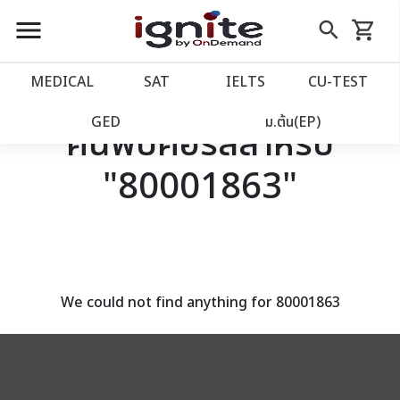
close
close
Skip
menu
search
shopping_cart
รถเข็น
to
Content
หน้าแรก
account_balance
MEDICAL
SAT
IELTS
CU‑TEST
เว็บไซต์อิกไนท์
power_settings_new
GED
ม.ต้น(EP)
ค้นพบคอร์สสำหรับ
"80001863"
โปรโมชั่น
local_offer
วางแผนการเรียน
import_contacts
เข้าสู่ระบบ
account_circle
We could not find anything for 80001863
ลงทะเบียน
assignment