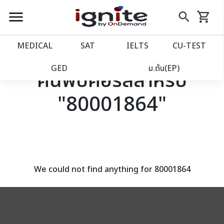
close
close
Skip
menu
search
shopping_cart
รถเข็น
to
Content
หน้าแรก
account_balance
MEDICAL
SAT
IELTS
CU‑TEST
เว็บไซต์อิกไนท์
power_settings_new
GED
ม.ต้น(EP)
ค้นพบคอร์สสำหรับ
"80001864"
โปรโมชั่น
local_offer
วางแผนการเรียน
import_contacts
เข้าสู่ระบบ
account_circle
We could not find anything for 80001864
ลงทะเบียน
assignment