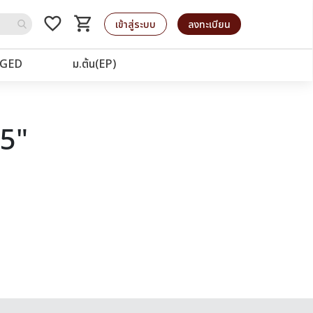
favorite_border
shopping_cart
รถเข็น
เข้าสู่ระบบ
ลงทะเบียน
GED
ม.ต้น(EP)
25"