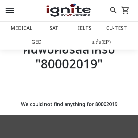
close
close
Skip
menu
search
shopping_cart
รถเข็น
to
Content
หน้าแรก
account_balance
MEDICAL
SAT
IELTS
CU‑TEST
เว็บไซต์อิกไนท์
power_settings_new
GED
ม.ต้น(EP)
ค้นพบคอร์สสำหรับ
"80002019"
โปรโมชั่น
local_offer
วางแผนการเรียน
import_contacts
เข้าสู่ระบบ
account_circle
We could not find anything for 80002019
ลงทะเบียน
assignment