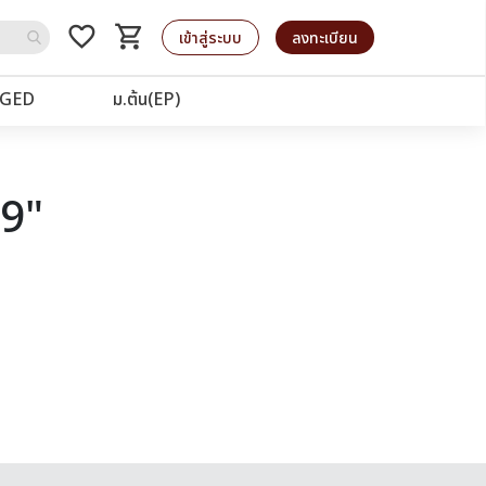
favorite_border
shopping_cart
รถเข็น
เข้าสู่ระบบ
ลงทะเบียน
GED
ม.ต้น(EP)
39"