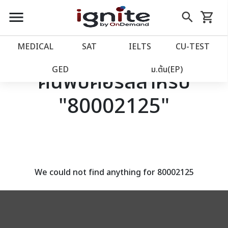
close
close
Skip
menu
search
shopping_cart
รถเข็น
to
Content
หน้าแรก
account_balance
MEDICAL
SAT
IELTS
CU‑TEST
เว็บไซต์อิกไนท์
power_settings_new
GED
ม.ต้น(EP)
ค้นพบคอร์สสำหรับ
"80002125"
โปรโมชั่น
local_offer
วางแผนการเรียน
import_contacts
เข้าสู่ระบบ
account_circle
We could not find anything for 80002125
ลงทะเบียน
assignment