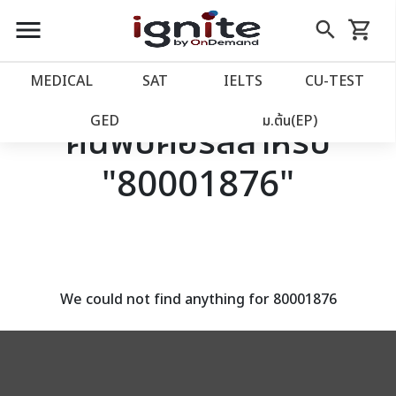
close
close
Skip
menu
search
shopping_cart
รถเข็น
to
Content
หน้าแรก
account_balance
MEDICAL
SAT
IELTS
CU‑TEST
เว็บไซต์อิกไนท์
power_settings_new
GED
ม.ต้น(EP)
ค้นพบคอร์สสำหรับ
"80001876"
โปรโมชั่น
local_offer
วางแผนการเรียน
import_contacts
เข้าสู่ระบบ
account_circle
We could not find anything for 80001876
ลงทะเบียน
assignment