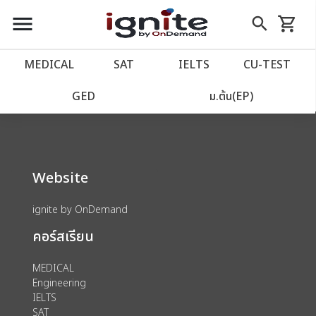
close
close
Skip
menu
search
shopping_cart
รถเข็น
to
Content
หน้าแรก
account_balance
MEDICAL
SAT
IELTS
CU‑TEST
We could not find anything for 80001509
เว็บไซต์อิกไนท์
power_settings_new
GED
ม.ต้น(EP)
โปรโมชั่น
local_offer
Website
วางแผนการเรียน
import_contacts
ignite by OnDemand
เข้าสู่ระบบ
account_circle
คอร์สเรียน
ลงทะเบียน
assignment
MEDICAL
Engineering
IELTS
SAT