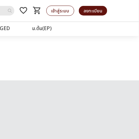
favorite_border
shopping_cart
รถเข็น
เข้าสู่ระบบ
ลงทะเบียน
GED
ม.ต้น(EP)