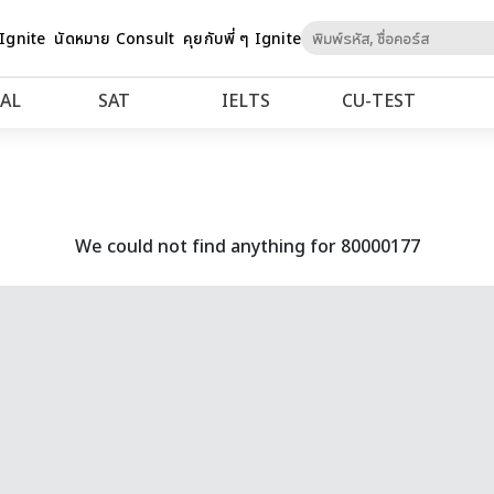
Skip
 Ignite
นัดหมาย Consult
คุยกับพี่ ๆ Ignite
to
Content
AL
SAT
IELTS
CU‑TEST
We could not find anything for 80000177