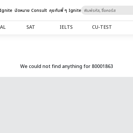
Skip
 Ignite
นัดหมาย Consult
คุยกับพี่ ๆ Ignite
to
Content
AL
SAT
IELTS
CU‑TEST
We could not find anything for 80001863