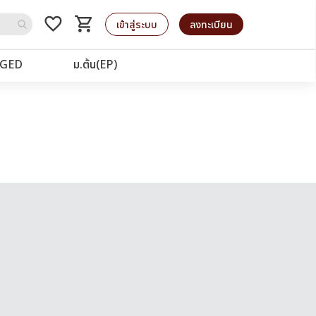
favorite_border
shopping_cart
รถเข็น
เข้าสู่ระบบ
ลงทะเบียน
GED
ม.ต้น(EP)