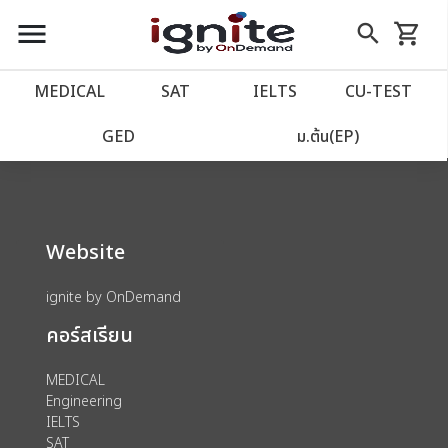
close
close
Skip
menu
search
shopping_cart
รถเข็น
to
Content
หน้าแรก
account_balance
MEDICAL
SAT
IELTS
CU‑TEST
We could not find anything for 80000179
เว็บไซต์อิกไนท์
power_settings_new
GED
ม.ต้น(EP)
โปรโมชั่น
local_offer
Website
วางแผนการเรียน
import_contacts
ignite by OnDemand
เข้าสู่ระบบ
account_circle
คอร์สเรียน
ลงทะเบียน
assignment
MEDICAL
Engineering
IELTS
SAT