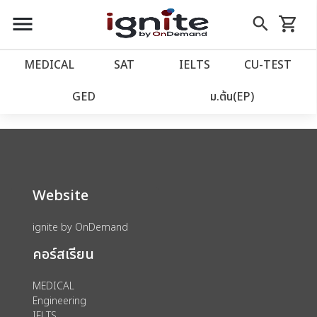
close
close
Skip
menu
search
shopping_cart
รถเข็น
to
Content
หน้าแรก
account_balance
MEDICAL
SAT
IELTS
CU‑TEST
We could not find anything for catalog
เว็บไซต์อิกไนท์
power_settings_new
GED
ม.ต้น(EP)
category view s sat subject test id 379
โปรโมชั่น
local_offer
วางแผนการเรียน
import_contacts
Website
เข้าสู่ระบบ
account_circle
ignite by OnDemand
คอร์สเรียน
ลงทะเบียน
assignment
MEDICAL
Engineering
IELTS