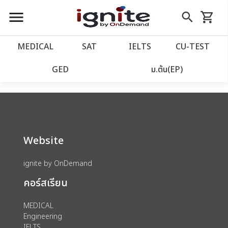
close
close
Skip
menu
search
shopping_cart
รถเข็น
to
Content
หน้าแรก
account_balance
MEDICAL
SAT
IELTS
CU‑TEST
We could not find anything for catalog
เว็บไซต์อิกไนท์
power_settings_new
GED
ม.ต้น(EP)
category view s sat subject test id 379
โปรโมชั่น
local_offer
วางแผนการเรียน
import_contacts
Website
เข้าสู่ระบบ
account_circle
ignite by OnDemand
คอร์สเรียน
ลงทะเบียน
assignment
MEDICAL
Engineering
IELTS