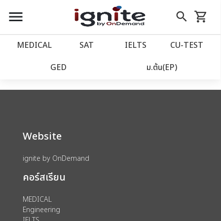
close
close
Skip
menu
search
shopping_cart
รถเข็น
to
Content
หน้าแรก
account_balance
MEDICAL
SAT
IELTS
CU‑TEST
We could not find anything for catalog
เว็บไซต์อิกไนท์
power_settings_new
GED
ม.ต้น(EP)
category view s sat subject test id 379
โปรโมชั่น
local_offer
วางแผนการเรียน
import_contacts
Website
เข้าสู่ระบบ
account_circle
ignite by OnDemand
คอร์สเรียน
ลงทะเบียน
assignment
MEDICAL
Engineering
IELTS