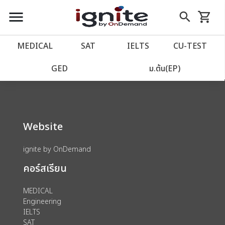
close
close
Skip
menu
search
shopping_cart
รถเข็น
to
Content
หน้าแรก
account_balance
MEDICAL
SAT
IELTS
CU‑TEST
We could not find anything for 80000875
เว็บไซต์อิกไนท์
power_settings_new
GED
ม.ต้น(EP)
โปรโมชั่น
local_offer
Website
วางแผนการเรียน
import_contacts
ignite by OnDemand
เข้าสู่ระบบ
account_circle
คอร์สเรียน
ลงทะเบียน
assignment
MEDICAL
Engineering
IELTS
SAT