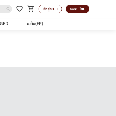
favorite_border
shopping_cart
รถเข็น
เข้าสู่ระบบ
ลงทะเบียน
GED
ม.ต้น(EP)