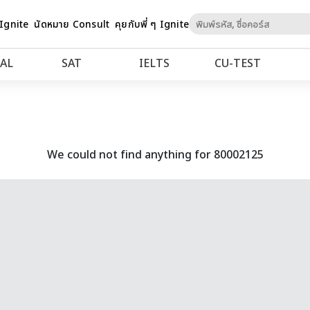
Skip
 Ignite
นัดหมาย Consult
คุยกับพี่ ๆ Ignite
to
Content
AL
SAT
IELTS
CU‑TEST
We could not find anything for 80002125