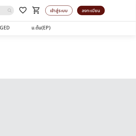
favorite_border
shopping_cart
รถเข็น
เข้าสู่ระบบ
ลงทะเบียน
GED
ม.ต้น(EP)