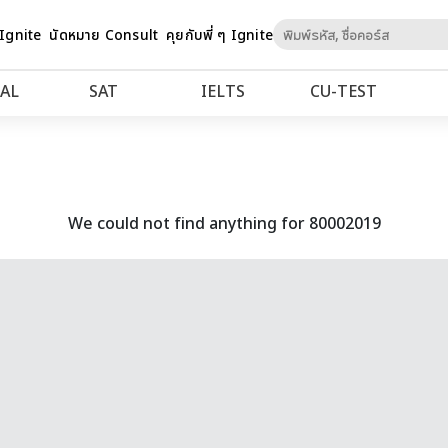
Skip
 Ignite
นัดหมาย Consult
คุยกับพี่ ๆ Ignite
to
Content
AL
SAT
IELTS
CU‑TEST
We could not find anything for 80002019