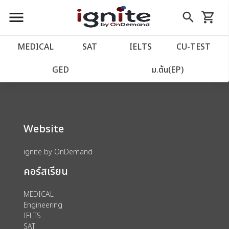
close
close
Skip
menu
search
shopping_cart
รถเข็น
to
Content
หน้าแรก
account_balance
MEDICAL
SAT
IELTS
CU‑TEST
We could not find anything for 80002039
เว็บไซต์อิกไนท์
power_settings_new
GED
ม.ต้น(EP)
โปรโมชั่น
local_offer
Website
วางแผนการเรียน
import_contacts
ignite by OnDemand
เข้าสู่ระบบ
account_circle
คอร์สเรียน
ลงทะเบียน
assignment
MEDICAL
Engineering
IELTS
SAT