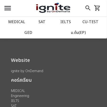
close
close
Skip
menu
search
shopping_cart
รถเข็น
to
Content
หน้าแรก
account_balance
MEDICAL
SAT
IELTS
CU‑TEST
We could not find anything for 80001172
เว็บไซต์อิกไนท์
power_settings_new
GED
ม.ต้น(EP)
โปรโมชั่น
local_offer
Website
วางแผนการเรียน
import_contacts
ignite by OnDemand
เข้าสู่ระบบ
account_circle
คอร์สเรียน
ลงทะเบียน
assignment
MEDICAL
Engineering
IELTS
SAT