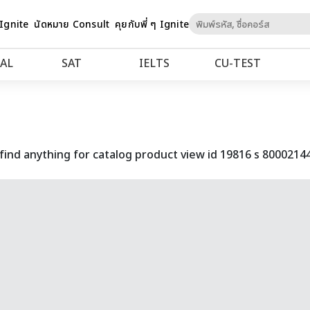
Skip
 Ignite
นัดหมาย Consult
คุยกับพี่ ๆ Ignite
to
Content
AL
SAT
IELTS
CU‑TEST
find anything for catalog product view id 19816 s 8000214