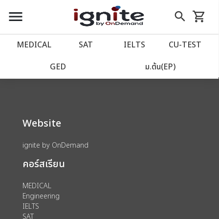
close
close
Skip
menu
search
shopping_cart
รถเข็น
to
Content
หน้าแรก
account_balance
MEDICAL
SAT
IELTS
CU‑TEST
We could not find anything for 80000179
เว็บไซต์อิกไนท์
power_settings_new
GED
ม.ต้น(EP)
โปรโมชั่น
local_offer
Website
วางแผนการเรียน
import_contacts
ignite by OnDemand
เข้าสู่ระบบ
account_circle
คอร์สเรียน
ลงทะเบียน
assignment
MEDICAL
Engineering
IELTS
SAT