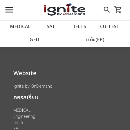
close
close
Skip
menu
search
shopping_cart
รถเข็น
to
Content
หน้าแรก
account_balance
MEDICAL
SAT
IELTS
CU‑TEST
We could not find anything for 80002040
เว็บไซต์อิกไนท์
power_settings_new
GED
ม.ต้น(EP)
โปรโมชั่น
local_offer
Website
วางแผนการเรียน
import_contacts
ignite by OnDemand
เข้าสู่ระบบ
account_circle
คอร์สเรียน
ลงทะเบียน
assignment
MEDICAL
Engineering
IELTS
SAT