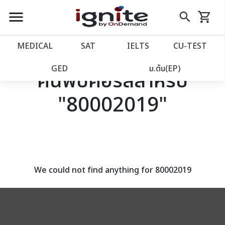
close
close
Skip
menu
search
shopping_cart
รถเข็น
to
Content
หน้าแรก
account_balance
MEDICAL
SAT
IELTS
CU‑TEST
เว็บไซต์อิกไนท์
power_settings_new
GED
ม.ต้น(EP)
ค้นพบคอร์สสำหรับ
"80002019"
โปรโมชั่น
local_offer
วางแผนการเรียน
import_contacts
เข้าสู่ระบบ
account_circle
We could not find anything for 80002019
ลงทะเบียน
assignment