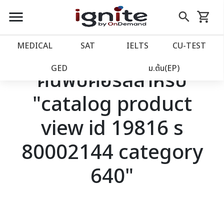
close
close
Skip
menu
search
shopping_cart
รถเข็น
to
Content
หน้าแรก
account_balance
MEDICAL
SAT
IELTS
CU‑TEST
เว็บไซต์อิกไนท์
power_settings_new
GED
ม.ต้น(EP)
ค้นพบคอร์สสำหรับ
"catalog product
โปรโมชั่น
local_offer
view id 19816 s
วางแผนการเรียน
import_contacts
80002144 category
เข้าสู่ระบบ
account_circle
640"
ลงทะเบียน
assignment