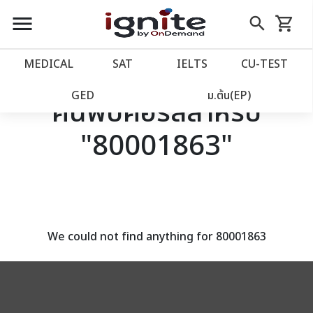
close
close
Skip
menu
search
shopping_cart
รถเข็น
to
Content
หน้าแรก
account_balance
MEDICAL
SAT
IELTS
CU‑TEST
เว็บไซต์อิกไนท์
power_settings_new
GED
ม.ต้น(EP)
ค้นพบคอร์สสำหรับ
"80001863"
โปรโมชั่น
local_offer
วางแผนการเรียน
import_contacts
เข้าสู่ระบบ
account_circle
We could not find anything for 80001863
ลงทะเบียน
assignment