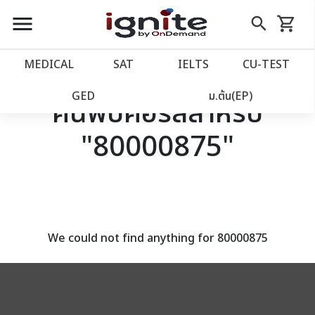
close
close
Skip
menu
search
shopping_cart
รถเข็น
to
Content
หน้าแรก
account_balance
MEDICAL
SAT
IELTS
CU‑TEST
เว็บไซต์อิกไนท์
power_settings_new
GED
ม.ต้น(EP)
ค้นพบคอร์สสำหรับ
"80000875"
โปรโมชั่น
local_offer
วางแผนการเรียน
import_contacts
เข้าสู่ระบบ
account_circle
We could not find anything for 80000875
ลงทะเบียน
assignment