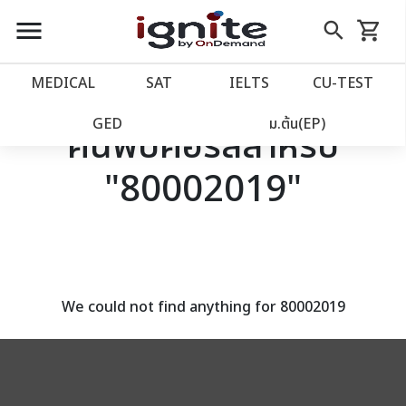
close
close
Skip
menu
search
shopping_cart
รถเข็น
to
Content
หน้าแรก
account_balance
MEDICAL
SAT
IELTS
CU‑TEST
เว็บไซต์อิกไนท์
power_settings_new
GED
ม.ต้น(EP)
ค้นพบคอร์สสำหรับ
"80002019"
โปรโมชั่น
local_offer
วางแผนการเรียน
import_contacts
เข้าสู่ระบบ
account_circle
We could not find anything for 80002019
ลงทะเบียน
assignment