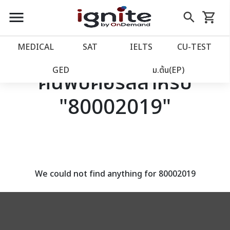
close
close
Skip
menu
search
shopping_cart
รถเข็น
to
Content
หน้าแรก
account_balance
MEDICAL
SAT
IELTS
CU‑TEST
เว็บไซต์อิกไนท์
power_settings_new
GED
ม.ต้น(EP)
ค้นพบคอร์สสำหรับ
"80002019"
โปรโมชั่น
local_offer
วางแผนการเรียน
import_contacts
เข้าสู่ระบบ
account_circle
We could not find anything for 80002019
ลงทะเบียน
assignment