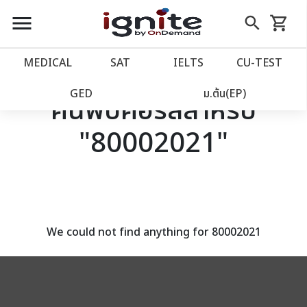
close
close
Skip
menu
search
shopping_cart
รถเข็น
to
Content
หน้าแรก
account_balance
MEDICAL
SAT
IELTS
CU‑TEST
เว็บไซต์อิกไนท์
power_settings_new
GED
ม.ต้น(EP)
ค้นพบคอร์สสำหรับ
"80002021"
โปรโมชั่น
local_offer
วางแผนการเรียน
import_contacts
เข้าสู่ระบบ
account_circle
We could not find anything for 80002021
ลงทะเบียน
assignment