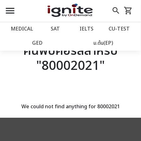
close
close
Skip
menu
search
shopping_cart
รถเข็น
to
Content
หน้าแรก
account_balance
MEDICAL
SAT
IELTS
CU‑TEST
เว็บไซต์อิกไนท์
power_settings_new
GED
ม.ต้น(EP)
ค้นพบคอร์สสำหรับ
"80002021"
โปรโมชั่น
local_offer
วางแผนการเรียน
import_contacts
เข้าสู่ระบบ
account_circle
We could not find anything for 80002021
ลงทะเบียน
assignment