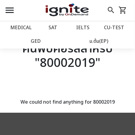
close
close
Skip
menu
search
shopping_cart
รถเข็น
to
Content
หน้าแรก
account_balance
MEDICAL
SAT
IELTS
CU‑TEST
เว็บไซต์อิกไนท์
power_settings_new
GED
ม.ต้น(EP)
ค้นพบคอร์สสำหรับ
"80002019"
โปรโมชั่น
local_offer
วางแผนการเรียน
import_contacts
เข้าสู่ระบบ
account_circle
We could not find anything for 80002019
ลงทะเบียน
assignment