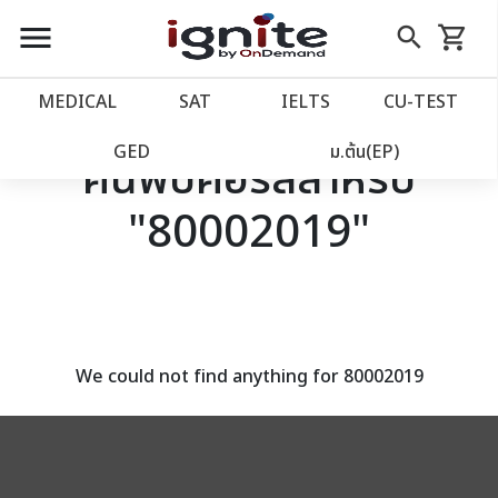
close
close
Skip
menu
search
shopping_cart
รถเข็น
to
Content
หน้าแรก
account_balance
MEDICAL
SAT
IELTS
CU‑TEST
เว็บไซต์อิกไนท์
power_settings_new
GED
ม.ต้น(EP)
ค้นพบคอร์สสำหรับ
"80002019"
โปรโมชั่น
local_offer
วางแผนการเรียน
import_contacts
เข้าสู่ระบบ
account_circle
We could not find anything for 80002019
ลงทะเบียน
assignment